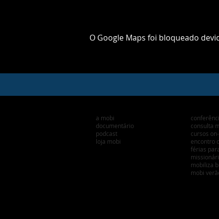
O Google Maps foi bloqueado devido
Institucional
Ações
a mobi
conferên
documentário
consul
podcast
cursos on-
loja mobi
encontro d
férias par
missionár
mobiliza b
mobi v