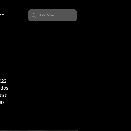
ast
022
 dos
ssas
as