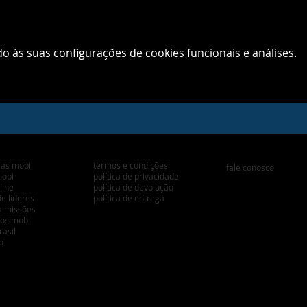
 às suas configurações de cookies funcionais e análises.
Políticas do Site
Ajuda e Suporte
cias mobi
termos e condições
fale conosco
ta mobi
política de privacidade
line
política de devolução
e líderes
política de entrega
a missões
ios mobi
rasil
erão
Mobi Brasil / CIBI
Rua José Lins do Rego, 65, Parque Taquaral, Campinas - SP