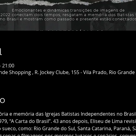
l
– 21:00
e Shopping , R. Jockey Clube, 155 - Vila Prado, Rio Grande -
to
ria e memória das Igrejas Batistas Independentes no Brasi
9, “A Carta do Brasil”. 43 anos depois, Eliseu de Lima revi
sueco, como: Rio Grande do Sul, Santa Catarina, Paraná, São
z cenas e filmagens nos mesmos lugares e cenários, conv