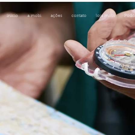
inicio
a mobi
ações
contato
loja mobi
Podc