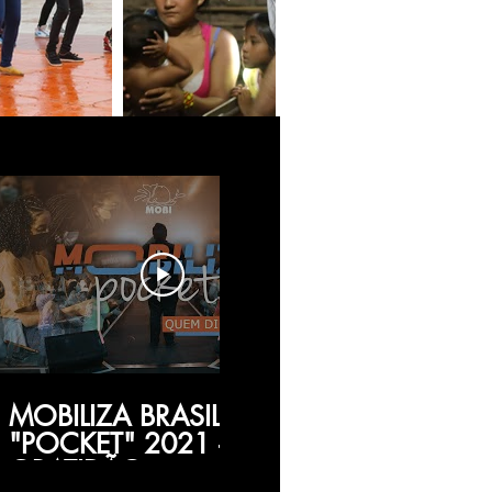
03:37
MOBILIZA BRASIL
Férias par
"POCKET" 2021 –
2019 Mobi
GRATIDÃO
viagem par